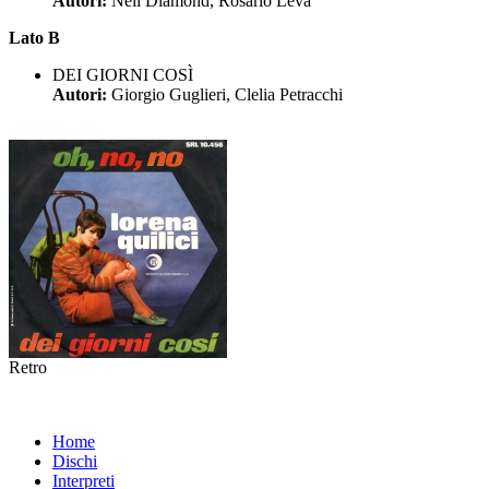
Autori:
Neil Diamond, Rosario Leva
Lato B
DEI GIORNI COSÌ
Autori:
Giorgio Guglieri, Clelia Petracchi
Retro
Home
Dischi
Interpreti