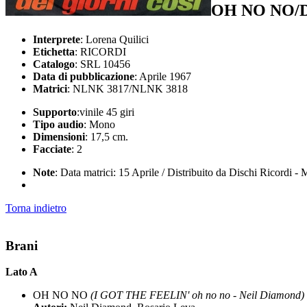
OH NO NO/D
Interprete
: Lorena Quilici
Etichetta
: RICORDI
Catalogo
: SRL 10456
Data di pubblicazione
: Aprile 1967
Matrici
: NLNK 3817/NLNK 3818
Supporto
:vinile 45 giri
Tipo audio
: Mono
Dimensioni
: 17,5 cm.
Facciate
: 2
Note
: Data matrici: 15 Aprile / Distribuito da Dischi Ricordi - 
Torna indietro
Brani
Lato A
OH NO NO
(I GOT THE FEELIN' oh no no - Neil Diamond)