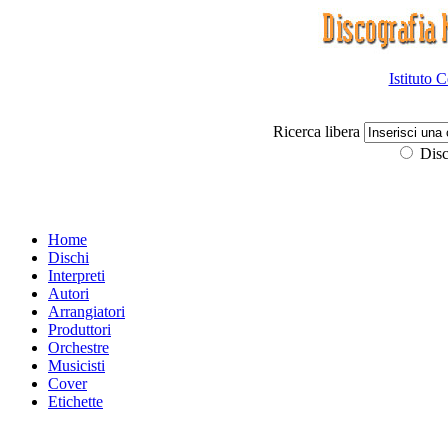
Istituto 
Ricerca libera
Disc
Home
Dischi
Interpreti
Autori
Arrangiatori
Produttori
Orchestre
Musicisti
Cover
Etichette