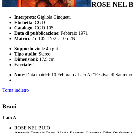
ROSE NEL 
Interprete
: Gigliola Cinquetti
Etichetta
: CGD
Catalogo
: CGD 105
Data di pubblicazione
: Febbraio 1971
Matrici
: 2 c 105-1N/2 c 105-2N
Supporto
:vinile 45 giri
Tipo audio
: Stereo
Dimensioni
: 17,5 cm.
Facciate
: 2
Note
: Data matrici: 10 Febbraio / Lato A: "Festival di Sanremo
Torna indietro
Brani
Lato A
ROSE NEL BUIO