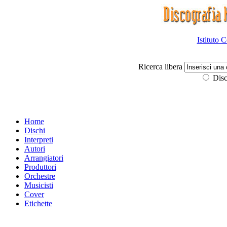
Istituto 
Ricerca libera
Disc
Home
Dischi
Interpreti
Autori
Arrangiatori
Produttori
Orchestre
Musicisti
Cover
Etichette