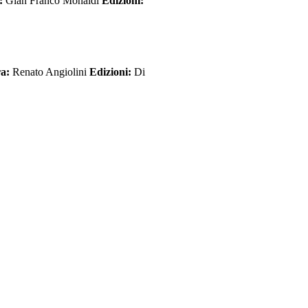
a:
Gian Franco Monaldi
Edizioni:
ra:
Renato Angiolini
Edizioni:
Di