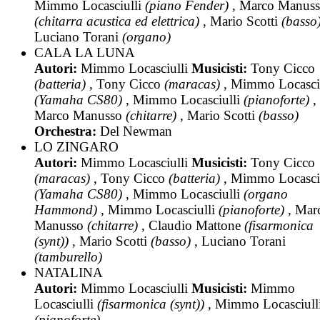
Mimmo Locasciulli
(piano Fender)
, Marco Manus
(chitarra acustica ed elettrica)
, Mario Scotti
(basso
Luciano Torani
(organo)
CALA LA LUNA
Autori:
Mimmo Locasciulli
Musicisti:
Tony Cicco
(batteria)
, Tony Cicco
(maracas)
, Mimmo Locasciu
(Yamaha CS80)
, Mimmo Locasciulli
(pianoforte)
,
Marco Manusso
(chitarre)
, Mario Scotti
(basso)
Orchestra:
Del Newman
LO ZINGARO
Autori:
Mimmo Locasciulli
Musicisti:
Tony Cicco
(maracas)
, Tony Cicco
(batteria)
, Mimmo Locasciu
(Yamaha CS80)
, Mimmo Locasciulli
(organo
Hammond)
, Mimmo Locasciulli
(pianoforte)
, Mar
Manusso
(chitarre)
, Claudio Mattone
(fisarmonica
(synt))
, Mario Scotti
(basso)
, Luciano Torani
(tamburello)
NATALINA
Autori:
Mimmo Locasciulli
Musicisti:
Mimmo
Locasciulli
(fisarmonica (synt))
, Mimmo Locasciull
(pianoforte)