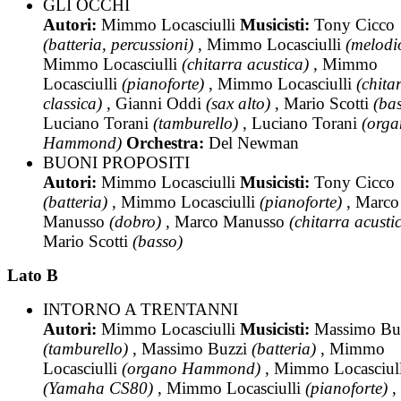
GLI OCCHI
Autori:
Mimmo Locasciulli
Musicisti:
Tony Cicco
(batteria, percussioni)
, Mimmo Locasciulli
(melodi
Mimmo Locasciulli
(chitarra acustica)
, Mimmo
Locasciulli
(pianoforte)
, Mimmo Locasciulli
(chita
classica)
, Gianni Oddi
(sax alto)
, Mario Scotti
(ba
Luciano Torani
(tamburello)
, Luciano Torani
(org
Hammond)
Orchestra:
Del Newman
BUONI PROPOSITI
Autori:
Mimmo Locasciulli
Musicisti:
Tony Cicco
(batteria)
, Mimmo Locasciulli
(pianoforte)
, Marco
Manusso
(dobro)
, Marco Manusso
(chitarra acusti
Mario Scotti
(basso)
Lato B
INTORNO A TRENTANNI
Autori:
Mimmo Locasciulli
Musicisti:
Massimo Bu
(tamburello)
, Massimo Buzzi
(batteria)
, Mimmo
Locasciulli
(organo Hammond)
, Mimmo Locasciull
(Yamaha CS80)
, Mimmo Locasciulli
(pianoforte)
,