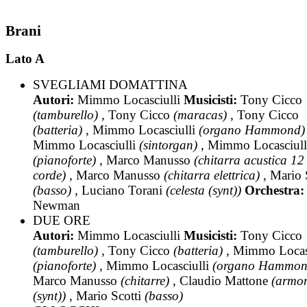
Brani
Lato A
SVEGLIAMI DOMATTINA
Autori:
Mimmo Locasciulli
Musicisti:
Tony Cicco
(tamburello)
, Tony Cicco
(maracas)
, Tony Cicco
(batteria)
, Mimmo Locasciulli
(organo Hammond)
Mimmo Locasciulli
(sintorgan)
, Mimmo Locasciull
(pianoforte)
, Marco Manusso
(chitarra acustica 12
corde)
, Marco Manusso
(chitarra elettrica)
, Mario 
(basso)
, Luciano Torani
(celesta (synt))
Orchestra
Newman
DUE ORE
Autori:
Mimmo Locasciulli
Musicisti:
Tony Cicco
(tamburello)
, Tony Cicco
(batteria)
, Mimmo Locasc
(pianoforte)
, Mimmo Locasciulli
(organo Hammon
Marco Manusso
(chitarre)
, Claudio Mattone
(armo
(synt))
, Mario Scotti
(basso)