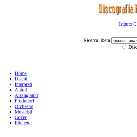
Istituto 
Ricerca libera
Disc
Home
Dischi
Interpreti
Autori
Arrangiatori
Produttori
Orchestre
Musicisti
Cover
Etichette