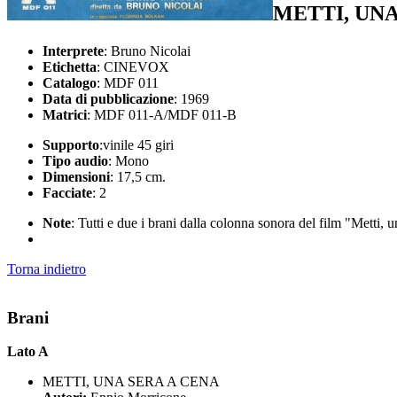
METTI, UN
Interprete
: Bruno Nicolai
Etichetta
: CINEVOX
Catalogo
: MDF 011
Data di pubblicazione
: 1969
Matrici
: MDF 011-A/MDF 011-B
Supporto
:vinile 45 giri
Tipo audio
: Mono
Dimensioni
: 17,5 cm.
Facciate
: 2
Note
: Tutti e due i brani dalla colonna sonora del film "Metti, 
Torna indietro
Brani
Lato A
METTI, UNA SERA A CENA