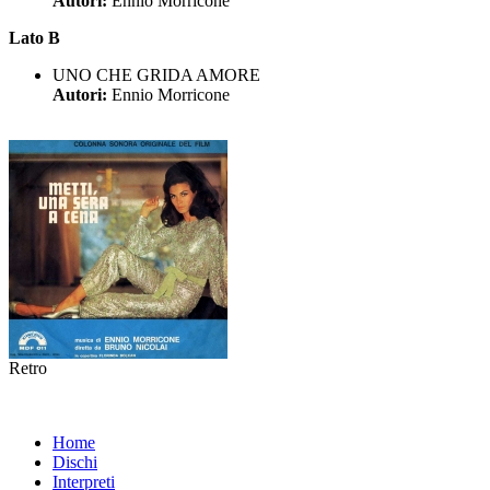
Autori:
Ennio Morricone
Lato B
UNO CHE GRIDA AMORE
Autori:
Ennio Morricone
Retro
Home
Dischi
Interpreti