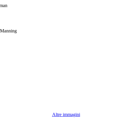
rman
 Manning
Altre immagini