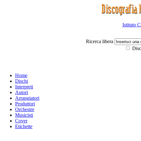
Istituto 
Ricerca libera
Disc
Home
Dischi
Interpreti
Autori
Arrangiatori
Produttori
Orchestre
Musicisti
Cover
Etichette