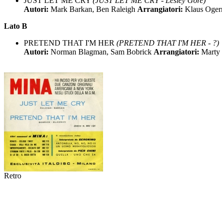
JUST LET ME CRY
(JUST LET ME CRY - Lesley Gore)
Autori:
Mark Barkan, Ben Raleigh
Arrangiatori:
Klaus Oge
Lato B
PRETEND THAT I'M HER
(PRETEND THAT I'M HER - ?)
Autori:
Norman Blagman, Sam Bobrick
Arrangiatori:
Marty
Retro