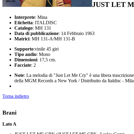
JUST LET 
Interprete
: Mina
Etichetta
: ITALDISC
Catalogo
: MH 131
Data di pubblicazione
: 14 Febbraio 1963
Matrici
: MH 131-A/MH 131-B
Supporto
:vinile 45 giri
Tipo audio
: Mono
Dimensioni
: 17,5 cm.
Facciate
: 2
Note
: La melodia di "Just Let Me Cry" è una libera trascrizion
della MGM Records a New York / Distribuito da Italdisc - Mil
Torna indietro
Brani
Lato A