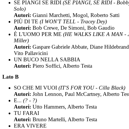
SE PIANGI SE RIDI
(SE PIANGI, SE RIDI - Bobb
Solo)
Autori:
Gianni Marchetti, Mogol, Roberto Satti
PIÙ DI TE
(I WON'T TELL - Tracey Dey)
Autori:
Bob Crewe, De Simoni, Bob Gaudio
È L'UOMO PER ME
(HE WALKS LIKE A MAN - 
Miller)
Autori:
Gaspare Gabriele Abbate, Diane Hildebrand
Vito Pallavicini
UN BUCO NELLA SABBIA
Autori:
Piero Soffici, Alberto Testa
Lato B
SO CHE MI VUOI
(IT'S FOR YOU - Cilla Black)
Autori:
John Lennon, Paul McCartney, Alberto Tes
E...
(? - ?)
Autori:
Utto Hammers, Alberto Testa
TU FARAI
Autori:
Bruno Martelli, Alberto Testa
ERA VIVERE