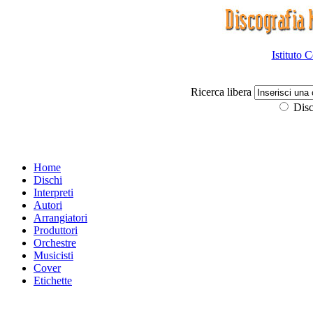
Istituto 
Ricerca libera
Disc
Home
Dischi
Interpreti
Autori
Arrangiatori
Produttori
Orchestre
Musicisti
Cover
Etichette