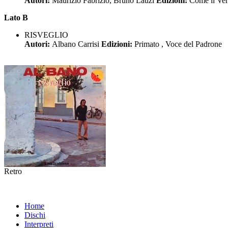
Autori:
Maurizio Fabrizio, Bruno Lauzi
Edizioni:
Come il Ven
Lato B
RISVEGLIO
Autori:
Albano Carrisi
Edizioni:
Primato , Voce del Padrone
Retro
Home
Dischi
Interpreti