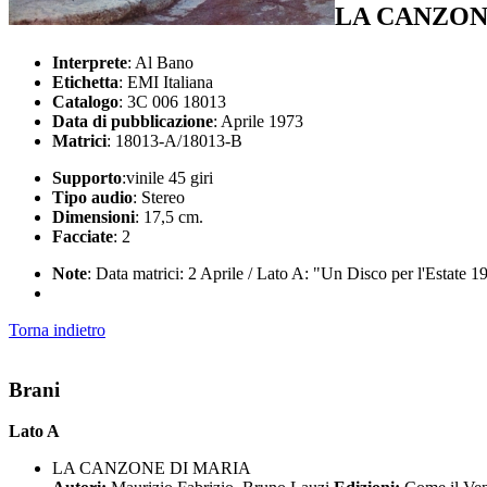
LA CANZON
Interprete
: Al Bano
Etichetta
: EMI Italiana
Catalogo
: 3C 006 18013
Data di pubblicazione
: Aprile 1973
Matrici
: 18013-A/18013-B
Supporto
:vinile 45 giri
Tipo audio
: Stereo
Dimensioni
: 17,5 cm.
Facciate
: 2
Note
: Data matrici: 2 Aprile / Lato A: "Un Disco per l'Estate 1
Torna indietro
Brani
Lato A
LA CANZONE DI MARIA