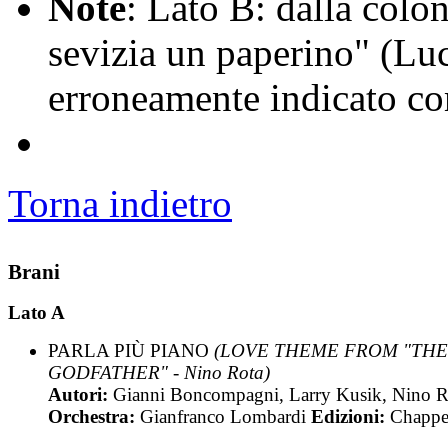
Note
: Lato B: dalla colo
sevizia un paperino" (Luc
erroneamente indicato com
Torna indietro
Brani
Lato A
PARLA PIÙ PIANO
(LOVE THEME FROM "THE
GODFATHER" - Nino Rota)
Autori:
Gianni Boncompagni, Larry Kusik, Nino R
Orchestra:
Gianfranco Lombardi
Edizioni:
Chappe