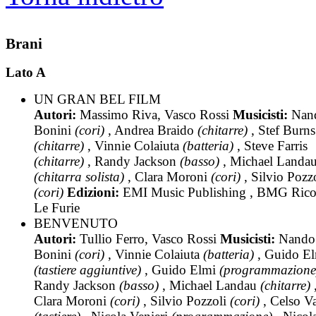
Brani
Lato A
UN GRAN BEL FILM
Autori:
Massimo Riva, Vasco Rossi
Musicisti:
Nan
Bonini
(cori)
, Andrea Braido
(chitarre)
, Stef Burns
(chitarre)
, Vinnie Colaiuta
(batteria)
, Steve Farris
(chitarre)
, Randy Jackson
(basso)
, Michael Landa
(chitarra solista)
, Clara Moroni
(cori)
, Silvio Pozz
(cori)
Edizioni:
EMI Music Publishing , BMG Ricor
Le Furie
BENVENUTO
Autori:
Tullio Ferro, Vasco Rossi
Musicisti:
Nando
Bonini
(cori)
, Vinnie Colaiuta
(batteria)
, Guido E
(tastiere aggiuntive)
, Guido Elmi
(programmazione
Randy Jackson
(basso)
, Michael Landau
(chitarre)
Clara Moroni
(cori)
, Silvio Pozzoli
(cori)
, Celso Va