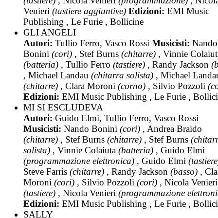
(tastiere)
, Nicola Venieri
(programmazione)
, Nicol
Venieri
(tastiere aggiuntive)
Edizioni:
EMI Music
Publishing , Le Furie , Bollicine
GLI ANGELI
Autori:
Tullio Ferro, Vasco Rossi
Musicisti:
Nando
Bonini
(cori)
, Stef Burns
(chitarre)
, Vinnie Colaiut
(batteria)
, Tullio Ferro
(tastiere)
, Randy Jackson
(
, Michael Landau
(chitarra solista)
, Michael Landa
(chitarre)
, Clara Moroni
(corno)
, Silvio Pozzoli
(co
Edizioni:
EMI Music Publishing , Le Furie , Bollic
MI SI ESCLUDEVA
Autori:
Guido Elmi, Tullio Ferro, Vasco Rossi
Musicisti:
Nando Bonini
(cori)
, Andrea Braido
(chitarre)
, Stef Burns
(chitarre)
, Stef Burns
(chitar
solista)
, Vinnie Colaiuta
(batteria)
, Guido Elmi
(programmazione elettronica)
, Guido Elmi
(tastiere
Steve Farris
(chitarre)
, Randy Jackson
(basso)
, Cla
Moroni
(cori)
, Silvio Pozzoli
(cori)
, Nicola Venieri
(tastiere)
, Nicola Venieri
(programmazione elettroni
Edizioni:
EMI Music Publishing , Le Furie , Bollic
SALLY