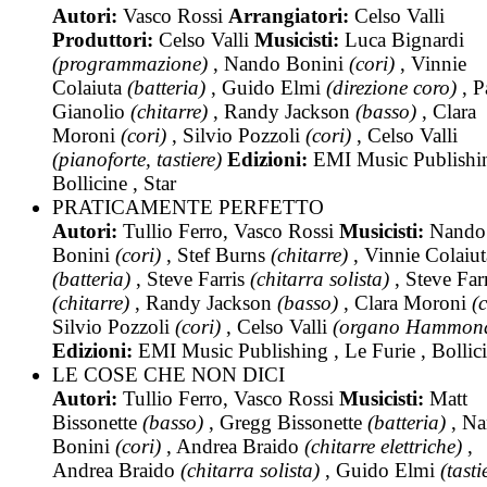
Autori:
Vasco Rossi
Arrangiatori:
Celso Valli
Produttori:
Celso Valli
Musicisti:
Luca Bignardi
(programmazione)
, Nando Bonini
(cori)
, Vinnie
Colaiuta
(batteria)
, Guido Elmi
(direzione coro)
, P
Gianolio
(chitarre)
, Randy Jackson
(basso)
, Clara
Moroni
(cori)
, Silvio Pozzoli
(cori)
, Celso Valli
(pianoforte, tastiere)
Edizioni:
EMI Music Publishin
Bollicine , Star
PRATICAMENTE PERFETTO
Autori:
Tullio Ferro, Vasco Rossi
Musicisti:
Nando
Bonini
(cori)
, Stef Burns
(chitarre)
, Vinnie Colaiut
(batteria)
, Steve Farris
(chitarra solista)
, Steve Farr
(chitarre)
, Randy Jackson
(basso)
, Clara Moroni
(c
Silvio Pozzoli
(cori)
, Celso Valli
(organo Hammon
Edizioni:
EMI Music Publishing , Le Furie , Bollic
LE COSE CHE NON DICI
Autori:
Tullio Ferro, Vasco Rossi
Musicisti:
Matt
Bissonette
(basso)
, Gregg Bissonette
(batteria)
, N
Bonini
(cori)
, Andrea Braido
(chitarre elettriche)
,
Andrea Braido
(chitarra solista)
, Guido Elmi
(tasti