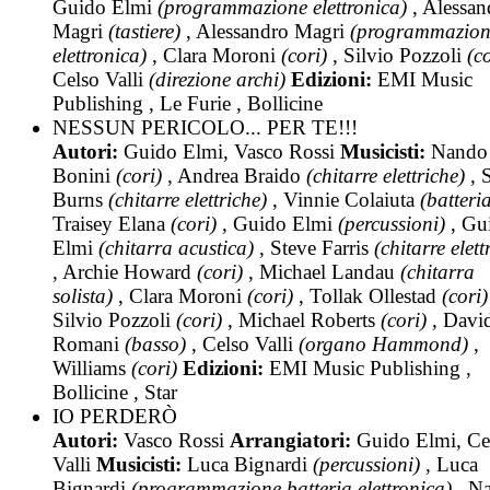
Guido Elmi
(programmazione elettronica)
, Alessan
Magri
(tastiere)
, Alessandro Magri
(programmazion
elettronica)
, Clara Moroni
(cori)
, Silvio Pozzoli
(co
Celso Valli
(direzione archi)
Edizioni:
EMI Music
Publishing , Le Furie , Bollicine
NESSUN PERICOLO... PER TE!!!
Autori:
Guido Elmi, Vasco Rossi
Musicisti:
Nando
Bonini
(cori)
, Andrea Braido
(chitarre elettriche)
, S
Burns
(chitarre elettriche)
, Vinnie Colaiuta
(batteri
Traisey Elana
(cori)
, Guido Elmi
(percussioni)
, Gu
Elmi
(chitarra acustica)
, Steve Farris
(chitarre elett
, Archie Howard
(cori)
, Michael Landau
(chitarra
solista)
, Clara Moroni
(cori)
, Tollak Ollestad
(cori)
Silvio Pozzoli
(cori)
, Michael Roberts
(cori)
, Davi
Romani
(basso)
, Celso Valli
(organo Hammond)
,
Williams
(cori)
Edizioni:
EMI Music Publishing ,
Bollicine , Star
IO PERDERÒ
Autori:
Vasco Rossi
Arrangiatori:
Guido Elmi, Ce
Valli
Musicisti:
Luca Bignardi
(percussioni)
, Luca
Bignardi
(programmazione batteria elettronica)
, N