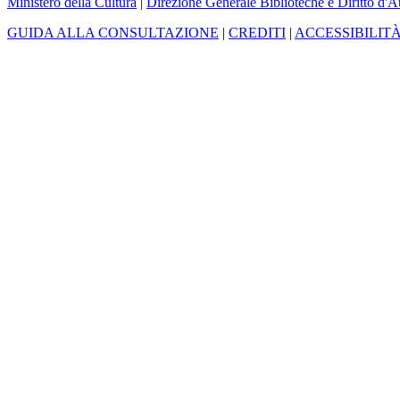
Ministero della Cultura
|
Direzione Generale Biblioteche e Diritto d'A
GUIDA ALLA CONSULTAZIONE
|
CREDITI
|
ACCESSIBILIT