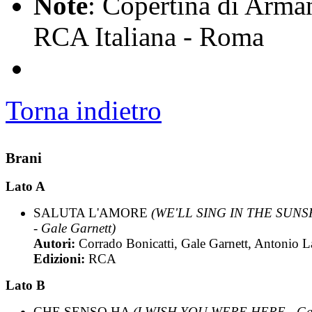
Note
: Copertina di Arma
RCA Italiana - Roma
Torna indietro
Brani
Lato A
SALUTA L'AMORE
(WE'LL SING IN THE SUNS
- Gale Garnett)
Autori:
Corrado Bonicatti, Gale Garnett, Antonio L
Edizioni:
RCA
Lato B
CHE SENSO HA
(I WISH YOU WERE HERE - Ga