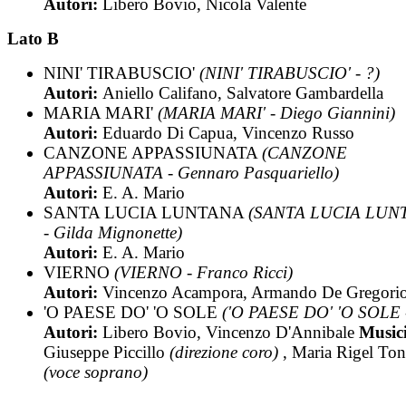
Autori:
Libero Bovio, Nicola Valente
Lato B
NINI' TIRABUSCIO'
(NINI' TIRABUSCIO' - ?)
Autori:
Aniello Califano, Salvatore Gambardella
MARIA MARI'
(MARIA MARI' - Diego Giannini)
Autori:
Eduardo Di Capua, Vincenzo Russo
CANZONE APPASSIUNATA
(CANZONE
APPASSIUNATA - Gennaro Pasquariello)
Autori:
E. A. Mario
SANTA LUCIA LUNTANA
(SANTA LUCIA LUN
- Gilda Mignonette)
Autori:
E. A. Mario
VIERNO
(VIERNO - Franco Ricci)
Autori:
Vincenzo Acampora, Armando De Gregori
'O PAESE DO' 'O SOLE
('O PAESE DO' 'O SOLE -
Autori:
Libero Bovio, Vincenzo D'Annibale
Musici
Giuseppe Piccillo
(direzione coro)
, Maria Rigel Ton
(voce soprano)