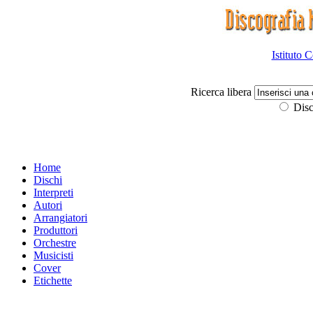
Istituto 
Ricerca libera
Disc
Home
Dischi
Interpreti
Autori
Arrangiatori
Produttori
Orchestre
Musicisti
Cover
Etichette