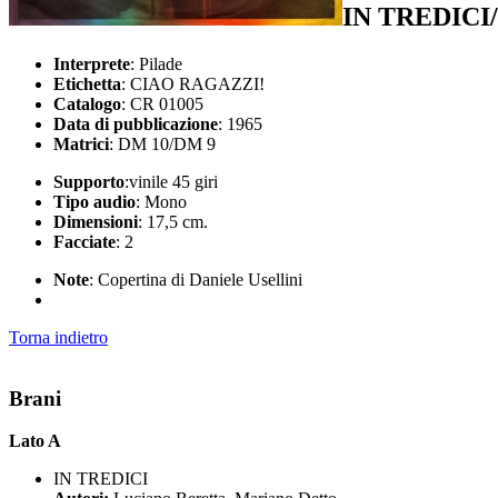
IN TREDIC
Interprete
: Pilade
Etichetta
: CIAO RAGAZZI!
Catalogo
: CR 01005
Data di pubblicazione
: 1965
Matrici
: DM 10/DM 9
Supporto
:vinile 45 giri
Tipo audio
: Mono
Dimensioni
: 17,5 cm.
Facciate
: 2
Note
: Copertina di Daniele Usellini
Torna indietro
Brani
Lato A
IN TREDICI