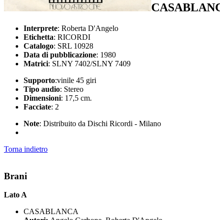
CASABLANC
Interprete
: Roberta D'Angelo
Etichetta
: RICORDI
Catalogo
: SRL 10928
Data di pubblicazione
: 1980
Matrici
: SLNY 7402/SLNY 7409
Supporto
:vinile 45 giri
Tipo audio
: Stereo
Dimensioni
: 17,5 cm.
Facciate
: 2
Note
: Distribuito da Dischi Ricordi - Milano
Torna indietro
Brani
Lato A
CASABLANCA