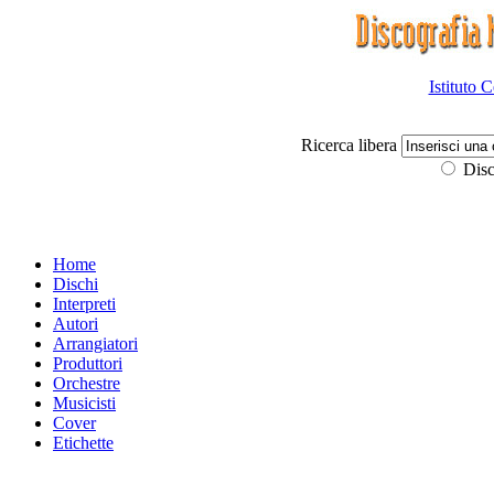
Istituto 
Ricerca libera
Disc
Home
Dischi
Interpreti
Autori
Arrangiatori
Produttori
Orchestre
Musicisti
Cover
Etichette