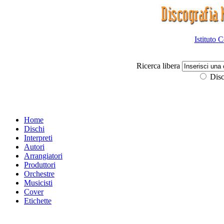
Istituto 
Ricerca libera
Disc
Home
Dischi
Interpreti
Autori
Arrangiatori
Produttori
Orchestre
Musicisti
Cover
Etichette