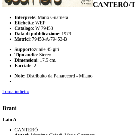
CANTERÒ/T
Interprete
: Mario Guarnera
Etichetta
: WEP
Catalogo
: W 79453
Data di pubblicazione
: 1979
Matrici
: 79453-A/79453-B
Supporto
:vinile 45 giri
Tipo audio
: Stereo
Dimensioni
: 17,5 cm.
Facciate
: 2
Note
: Distribuito da Panarecord - Milano
Torna indietro
Brani
Lato A
CANTERÒ