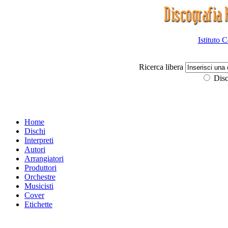
Istituto 
Ricerca libera
Disc
Home
Dischi
Interpreti
Autori
Arrangiatori
Produttori
Orchestre
Musicisti
Cover
Etichette