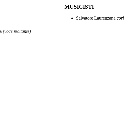
MUSICISTI
Salvatore Laurenzana
cori
ia
(voce recitante)