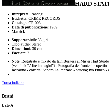
HARD STAT
Interprete
: Randagi
Etichetta
: CRIME RECORDS
Catalogo
: CR 008
Data di pubblicazione
: 1989
Matrici
:
Supporto
:vinile 33 giri
Tipo audio
: Stereo
Dimensioni
: 30 cm.
Facciate
: 2
Note
: Registrato e mixato da Iain Burgess al Mister Hart Stuido 
(vedi link "Altre immagini") - Fotografia del fronte di coperti
Jaccarino - chitarra; Sandro Laurenzana - batteria; Ivo Punzo - 
Torna indietro
Brani
Lato A