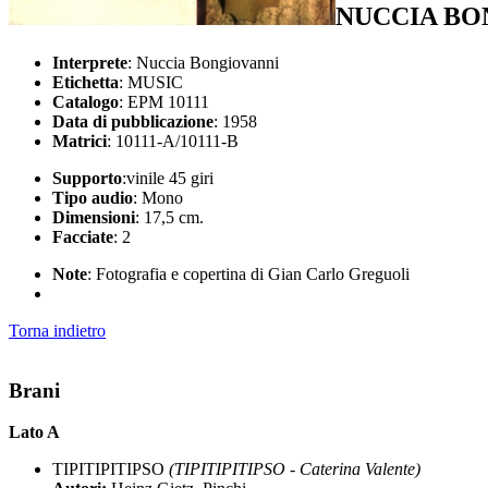
NUCCIA BO
Interprete
: Nuccia Bongiovanni
Etichetta
: MUSIC
Catalogo
: EPM 10111
Data di pubblicazione
: 1958
Matrici
: 10111-A/10111-B
Supporto
:vinile 45 giri
Tipo audio
: Mono
Dimensioni
: 17,5 cm.
Facciate
: 2
Note
: Fotografia e copertina di Gian Carlo Greguoli
Torna indietro
Brani
Lato A
TIPITIPITIPSO
(TIPITIPITIPSO - Caterina Valente)