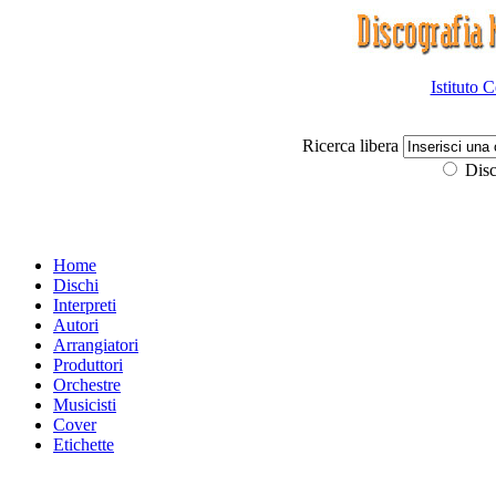
Istituto 
Ricerca libera
Disc
Home
Dischi
Interpreti
Autori
Arrangiatori
Produttori
Orchestre
Musicisti
Cover
Etichette