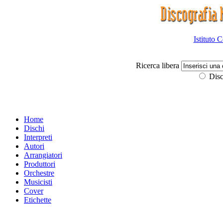
Istituto 
Ricerca libera
Disc
Home
Dischi
Interpreti
Autori
Arrangiatori
Produttori
Orchestre
Musicisti
Cover
Etichette