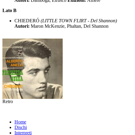
Autori:
Damboga, Etrusco
Edizioni:
Alfiere
Lato B
CHIEDERÓ
(LITTLE TOWN FLIRT - Del Shannon)
Autori:
Maron McKenzie, Phaltan, Del Shannon
Retro
Home
Dischi
Interpreti