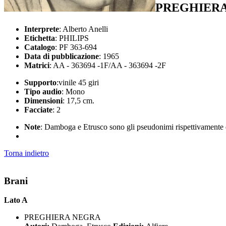
PREGHIERA
Interprete
: Alberto Anelli
Etichetta
: PHILIPS
Catalogo
: PF 363-694
Data di pubblicazione
: 1965
Matrici
: AA - 363694 -1F/AA - 363694 -2F
Supporto
:vinile 45 giri
Tipo audio
: Mono
Dimensioni
: 17,5 cm.
Facciate
: 2
Note
: Damboga e Etrusco sono gli pseudonimi rispettivamente
Torna indietro
Brani
Lato A
PREGHIERA NEGRA