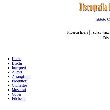
Istituto 
Ricerca libera
Disc
Home
Dischi
Interpreti
Autori
Arrangiatori
Produttori
Orchestre
Musicisti
Cover
Etichette