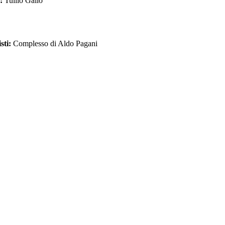
a:
Tullio Gallo
sti:
Complesso di Aldo Pagani