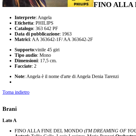
FINO ALLA 
Interprete
: Angela
Etichetta
: PHILIPS
Catalogo
: 363 642 PF
Data di pubblicazione
: 1963
Matrici
: AA 363642-1F/ AA 363642-2F
Supporto
:vinile 45 giri
Tipo audio
: Mono
Dimensioni
: 17,5 cm.
Facciate
: 2
Note
: Angela è il nome d'arte di Angela Denia Tarenzi
Torna indietro
Brani
Lato A
FINO ALLA FINE DEL MONDO
(I'M DREAMING OF YOU -