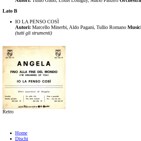
Autori:
Tullio Gallo, Louis Louiguy, Mario Panzeri
Orchestr
Lato B
IO LA PENSO COSÌ
Autori:
Marcello Minerbi, Aldo Pagani, Tullio Romano
Musici
(tutti gli strumenti)
Retro
Home
Dischi