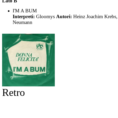
Lato B
I'M A BUM
Interpreti:
Gloomys
Autori:
Heinz Joachim Krebs,
Neumann
Retro