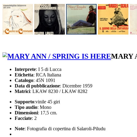
MARY A
Interprete
: I 5 di Lucca
Etichetta
: RCA Italiana
Catalogo
: 45N 1091
Data di pubblicazione
: Dicembre 1959
Matrici
: LKAW 8230 / LKAW 8282
Supporto
:vinile 45 giri
Tipo audio
: Mono
Dimensioni
: 17,5 cm.
Facciate
: 2
Note
: Fotografia di copertina di Salaroli-Piludu