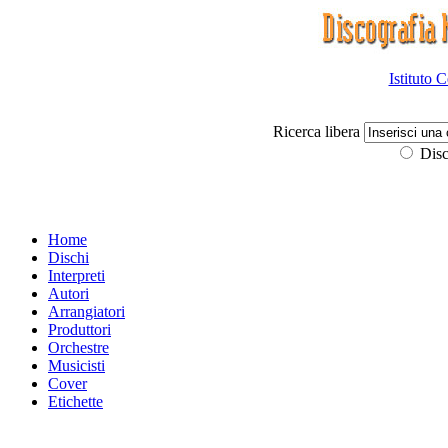
Istituto 
Ricerca libera
Disc
Home
Dischi
Interpreti
Autori
Arrangiatori
Produttori
Orchestre
Musicisti
Cover
Etichette