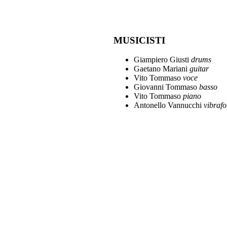
MUSICISTI
Giampiero Giusti
drums
Gaetano Mariani
guitar
Vito Tommaso
voce
Giovanni Tommaso
basso
Vito Tommaso
piano
Antonello Vannucchi
vibraf