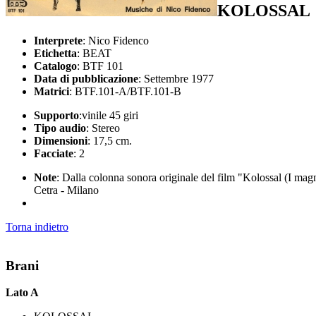
KOLOSSAL
Interprete
: Nico Fidenco
Etichetta
: BEAT
Catalogo
: BTF 101
Data di pubblicazione
: Settembre 1977
Matrici
: BTF.101-A/BTF.101-B
Supporto
:vinile 45 giri
Tipo audio
: Stereo
Dimensioni
: 17,5 cm.
Facciate
: 2
Note
: Dalla colonna sonora originale del film "Kolossal (I mag
Cetra - Milano
Torna indietro
Brani
Lato A