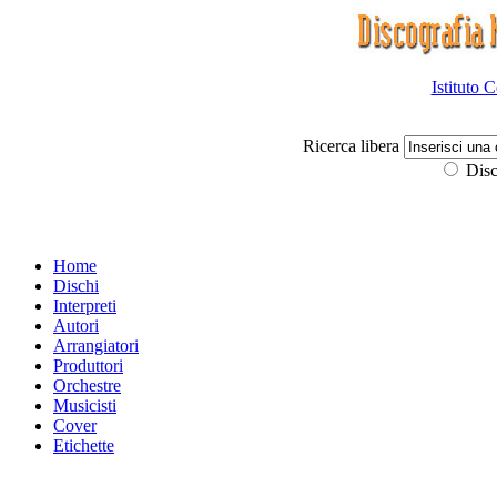
Istituto 
Ricerca libera
Disc
Home
Dischi
Interpreti
Autori
Arrangiatori
Produttori
Orchestre
Musicisti
Cover
Etichette