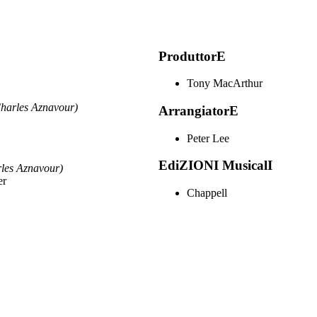
ProduttorE
Tony MacArthur
arles Aznavour)
ArrangiatorE
Peter Lee
EdiZIONI MusicalI
es Aznavour)
er
Chappell