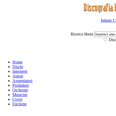
Istituto 
Ricerca libera
Disc
Home
Dischi
Interpreti
Autori
Arrangiatori
Produttori
Orchestre
Musicisti
Cover
Etichette