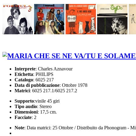
Interprete
: Charles Aznavour
Etichetta
: PHILIPS
Catalogo
: 6025 217
Data di pubblicazione
: Ottobre 1978
Matrici
: 6025 217.1/6025 217.2
Supporto
:vinile 45 giri
Tipo audio
: Stereo
Dimensioni
: 17,5 cm.
Facciate
: 2
Note
: Data matrici: 25 Ottobre / Distribuito da Phonogram - M