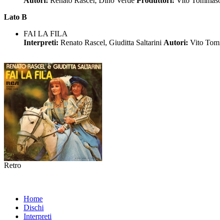
Autori:
Renato Rascel, Dino Verde
Produttori:
Vito Tommas
Lato B
FAI LA FILA
Interpreti:
Renato Rascel, Giuditta Saltarini
Autori:
Vito Tom
Retro
Home
Dischi
Interpreti