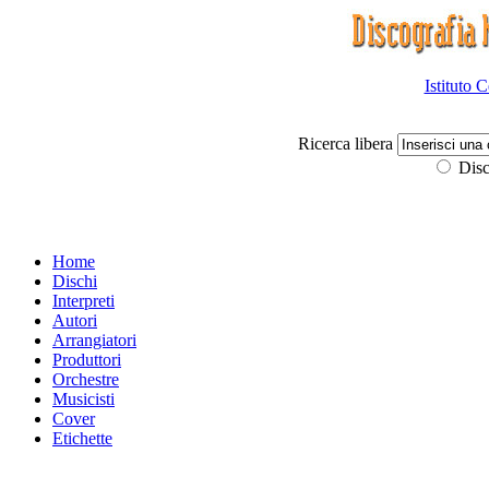
Istituto 
Ricerca libera
Disc
Home
Dischi
Interpreti
Autori
Arrangiatori
Produttori
Orchestre
Musicisti
Cover
Etichette