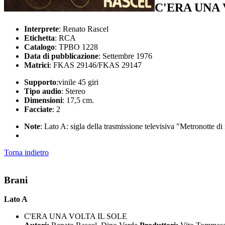
C'ERA UNA 
Interprete
: Renato Rascel
Etichetta
: RCA
Catalogo
: TPBO 1228
Data di pubblicazione
: Settembre 1976
Matrici
: FKAS 29146/FKAS 29147
Supporto
:vinile 45 giri
Tipo audio
: Stereo
Dimensioni
: 17,5 cm.
Facciate
: 2
Note
: Lato A: sigla della trasmissione televisiva "Metronotte 
Torna indietro
Brani
Lato A
C'ERA UNA VOLTA IL SOLE