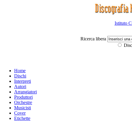
Istituto 
Ricerca libera
Disc
Home
Dischi
Interpreti
Autori
Arrangiatori
Produttori
Orchestre
Musicisti
Cover
Etichette