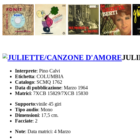
JUL
Interprete
: Pino Calvi
Etichetta
: COLUMBIA
Catalogo
: SCMQ 1762
Data di pubblicazione
: Marzo 1964
Matrici
: 7XCB 15829/7XCB 15830
Supporto
:vinile 45 giri
Tipo audio
: Mono
Dimensioni
: 17,5 cm.
Facciate
: 2
Note
: Data matrici: 4 Marzo