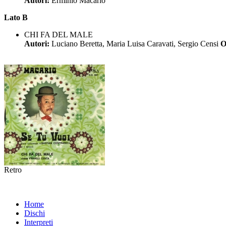
Autori:
Erminio Macario
Lato B
CHI FA DEL MALE
Autori:
Luciano Beretta, Maria Luisa Caravati, Sergio Censi
O
Retro
Home
Dischi
Interpreti