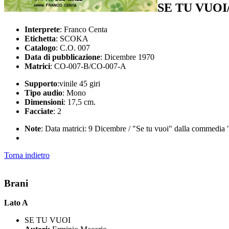
SE TU VUOI
Interprete
: Franco Centa
Etichetta
: SCOKA
Catalogo
: C.O. 007
Data di pubblicazione
: Dicembre 1970
Matrici
: CO-007-B/CO-007-A
Supporto
:vinile 45 giri
Tipo audio
: Mono
Dimensioni
: 17,5 cm.
Facciate
: 2
Note
: Data matrici: 9 Dicembre / "Se tu vuoi" dalla commedia "
Torna indietro
Brani
Lato A
SE TU VUOI