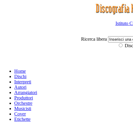
Istituto 
Ricerca libera
Disc
Home
Dischi
Interpreti
Autori
Arrangiatori
Produttori
Orchestre
Musicisti
Cover
Etichette