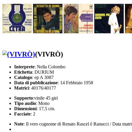
(VIVRÒ)
Interprete
: Nella Colombo
Etichetta
: DURIUM
Catalogo
: ep A 3087
Data di pubblicazione
: 14 Febbraio 1958
Matrici
: 40176/40177
Supporto
:vinile 45 giri
Tipo audio
: Mono
Dimensioni
: 17,5 cm.
Facciate
: 2
Note
: Il vero cognome di Renato Rascel è Ranucci / Data matri