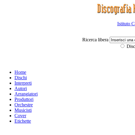
Istituto 
Ricerca libera
Disc
Home
Dischi
Interpreti
Autori
Arrangiatori
Produttori
Orchestre
Musicisti
Cover
Etichette