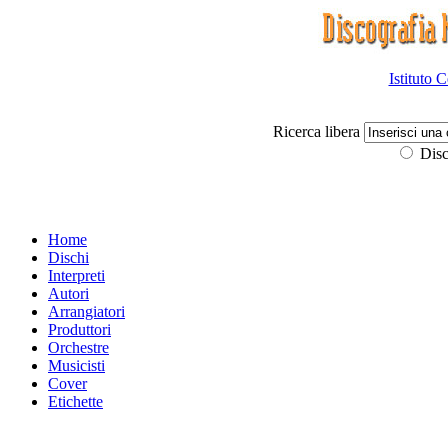
Istituto 
Ricerca libera
Disc
Home
Dischi
Interpreti
Autori
Arrangiatori
Produttori
Orchestre
Musicisti
Cover
Etichette