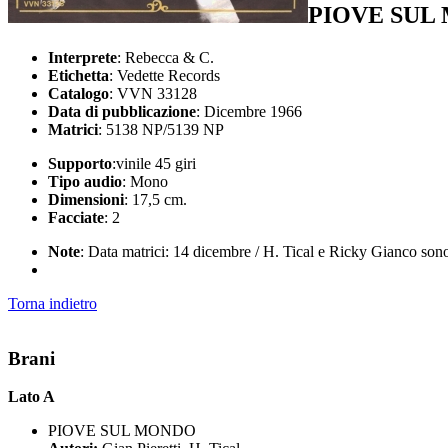
PIOVE SUL
Interprete
: Rebecca & C.
Etichetta
: Vedette Records
Catalogo
: VVN 33128
Data di pubblicazione
: Dicembre 1966
Matrici
: 5138 NP/5139 NP
Supporto
:vinile 45 giri
Tipo audio
: Mono
Dimensioni
: 17,5 cm.
Facciate
: 2
Note
: Data matrici: 14 dicembre / H. Tical e Ricky Gianco so
Torna indietro
Brani
Lato A
PIOVE SUL MONDO