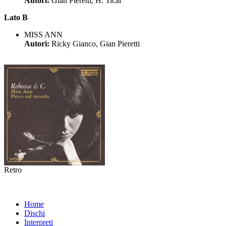
Autori:
Gian Pieretti, H. Tical
Lato B
MISS ANN
Autori:
Ricky Gianco, Gian Pieretti
Retro
Home
Dischi
Interpreti