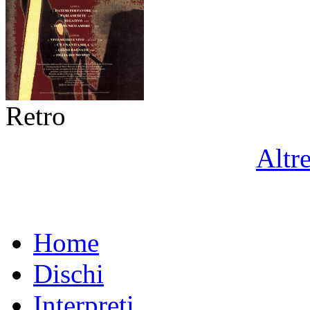
Retro
Altr
Home
Dischi
Interpreti