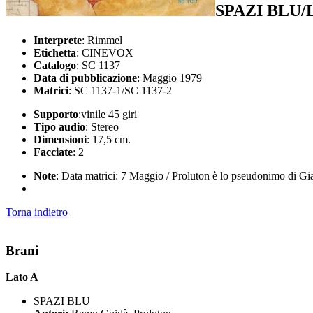
SPAZI BLU/
Interprete
: Rimmel
Etichetta
: CINEVOX
Catalogo
: SC 1137
Data di pubblicazione
: Maggio 1979
Matrici
: SC 1137-1/SC 1137-2
Supporto
:vinile 45 giri
Tipo audio
: Stereo
Dimensioni
: 17,5 cm.
Facciate
: 2
Note
: Data matrici: 7 Maggio / Proluton è lo pseudonimo di Gia
Torna indietro
Brani
Lato A
SPAZI BLU