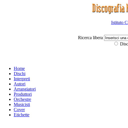
Istituto 
Ricerca libera
Disc
Home
Dischi
Interpreti
Autori
Arrangiatori
Produttori
Orchestre
Musicisti
Cover
Etichette