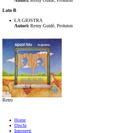
Autori:
Remy Guidè, Proluton
Lato B
LA GIOSTRA
Autori:
Remy Guidè, Proluton
Retro
Home
Dischi
Interpreti