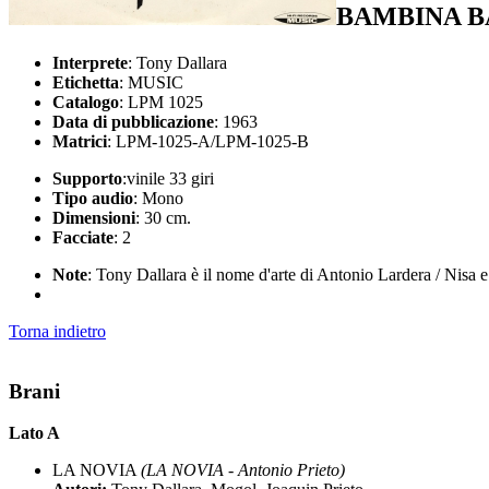
BAMBINA 
Interprete
: Tony Dallara
Etichetta
: MUSIC
Catalogo
: LPM 1025
Data di pubblicazione
: 1963
Matrici
: LPM-1025-A/LPM-1025-B
Supporto
:vinile 33 giri
Tipo audio
: Mono
Dimensioni
: 30 cm.
Facciate
: 2
Note
: Tony Dallara è il nome d'arte di Antonio Lardera / Nisa
Torna indietro
Brani
Lato A
LA NOVIA
(LA NOVIA - Antonio Prieto)