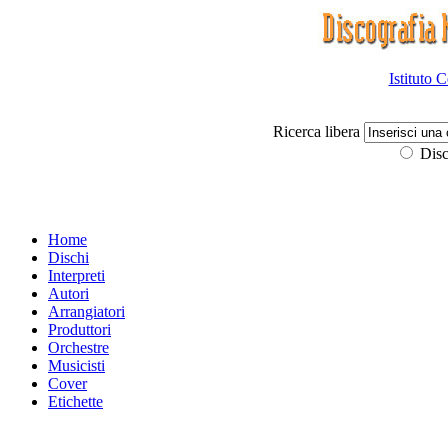
Istituto 
Ricerca libera
Disc
Home
Dischi
Interpreti
Autori
Arrangiatori
Produttori
Orchestre
Musicisti
Cover
Etichette