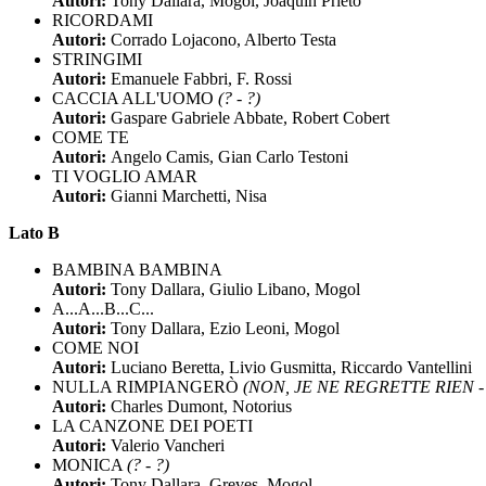
Autori:
Tony Dallara, Mogol, Joaquin Prieto
RICORDAMI
Autori:
Corrado Lojacono, Alberto Testa
STRINGIMI
Autori:
Emanuele Fabbri, F. Rossi
CACCIA ALL'UOMO
(? - ?)
Autori:
Gaspare Gabriele Abbate, Robert Cobert
COME TE
Autori:
Angelo Camis, Gian Carlo Testoni
TI VOGLIO AMAR
Autori:
Gianni Marchetti, Nisa
Lato B
BAMBINA BAMBINA
Autori:
Tony Dallara, Giulio Libano, Mogol
A...A...B...C...
Autori:
Tony Dallara, Ezio Leoni, Mogol
COME NOI
Autori:
Luciano Beretta, Livio Gusmitta, Riccardo Vantellini
NULLA RIMPIANGERÒ
(NON, JE NE REGRETTE RIEN - E
Autori:
Charles Dumont, Notorius
LA CANZONE DEI POETI
Autori:
Valerio Vancheri
MONICA
(? - ?)
Autori:
Tony Dallara, Greves, Mogol