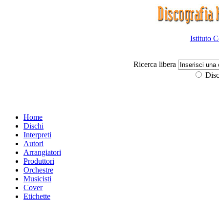
Istituto 
Ricerca libera
Disc
Home
Dischi
Interpreti
Autori
Arrangiatori
Produttori
Orchestre
Musicisti
Cover
Etichette