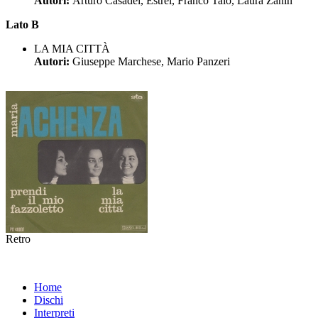
Autori:
Arturo Casadei, Estrel, Franco Talò, Laura Zanin
Lato B
LA MIA CITTÀ
Autori:
Giuseppe Marchese, Mario Panzeri
Retro
Home
Dischi
Interpreti