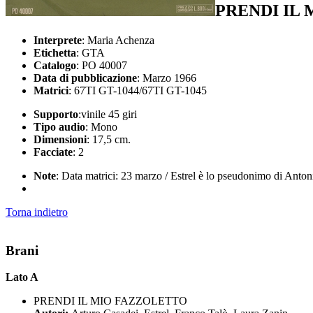
PRENDI IL
Interprete
: Maria Achenza
Etichetta
: GTA
Catalogo
: PO 40007
Data di pubblicazione
: Marzo 1966
Matrici
: 67TI GT-1044/67TI GT-1045
Supporto
:vinile 45 giri
Tipo audio
: Mono
Dimensioni
: 17,5 cm.
Facciate
: 2
Note
: Data matrici: 23 marzo / Estrel è lo pseudonimo di Anto
Torna indietro
Brani
Lato A
PRENDI IL MIO FAZZOLETTO