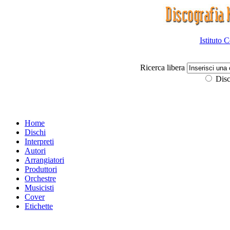
Istituto 
Ricerca libera
Disc
Home
Dischi
Interpreti
Autori
Arrangiatori
Produttori
Orchestre
Musicisti
Cover
Etichette