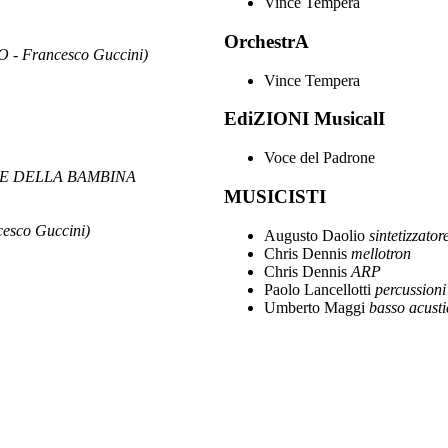
Vince Tempera
OrchestrA
- Francesco Guccini)
Vince Tempera
EdiZIONI MusicalI
Voce del Padrone
E DELLA BAMBINA
MUSICISTI
sco Guccini)
Augusto Daolio
sintetizzato
Chris Dennis
mellotron
Chris Dennis
ARP
Paolo Lancellotti
percussioni
Umberto Maggi
basso acusti