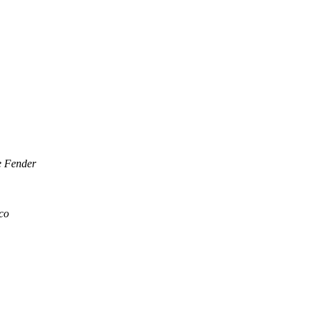
re Fender
co