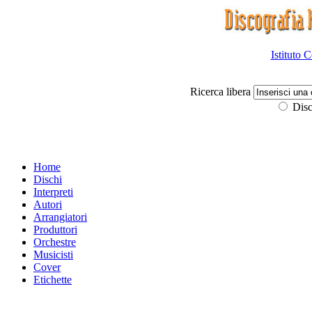
Istituto 
Ricerca libera
Disc
Home
Dischi
Interpreti
Autori
Arrangiatori
Produttori
Orchestre
Musicisti
Cover
Etichette