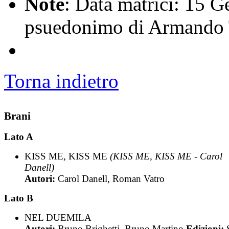
Note
: Data matrici: 15 G
psuedonimo di Armando 
Torna indietro
Brani
Lato A
KISS ME, KISS ME
(KISS ME, KISS ME - Carol
Danell)
Autori:
Carol Danell, Roman Vatro
Lato B
NEL DUEMILA
Autori:
Bruno Brighetti, Bruno Martino
Edizioni: