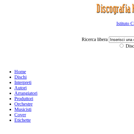
Istituto 
Ricerca libera
Disc
Home
Dischi
Interpreti
Autori
Arrangiatori
Produttori
Orchestre
Musicisti
Cover
Etichette