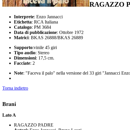
RAGAZZO P
Interprete
: Enzo Jannacci
Etichetta
: RCA Italiana
Catalogo
: PM 3684
Data di pubblicazione
: Ottobre 1972
Matrici
: BKAS 26888/BKAS 26889
Supporto
:vinile 45 giri
Tipo audio
: Stereo
Dimensioni
: 17,5 cm.
Facciate
: 2
Note
: "Faceva il palo" nella versione del 33 giri "Jannacci En
Torna indietro
Brani
Lato A
RAGAZZO PADRE