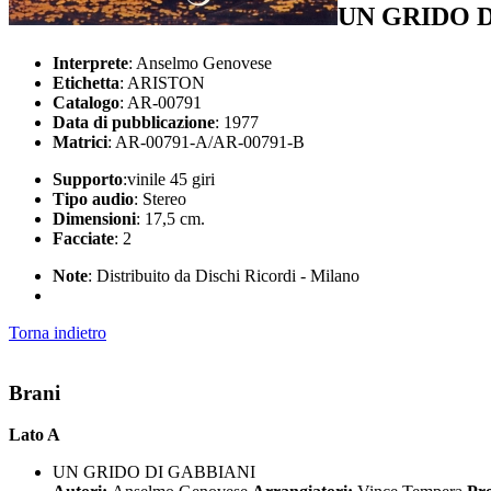
UN GRIDO D
Interprete
: Anselmo Genovese
Etichetta
: ARISTON
Catalogo
: AR-00791
Data di pubblicazione
: 1977
Matrici
: AR-00791-A/AR-00791-B
Supporto
:vinile 45 giri
Tipo audio
: Stereo
Dimensioni
: 17,5 cm.
Facciate
: 2
Note
: Distribuito da Dischi Ricordi - Milano
Torna indietro
Brani
Lato A
UN GRIDO DI GABBIANI