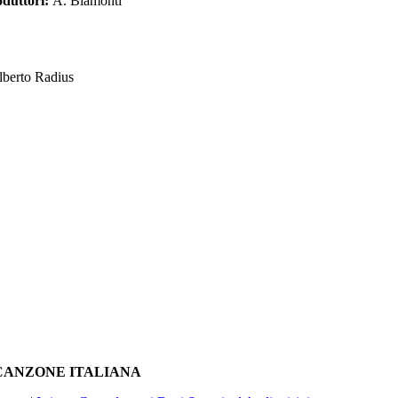
oduttori:
A. Biamonti
lberto Radius
A CANZONE ITALIANA