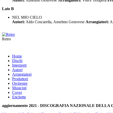
Autori:
Anselmo Genovese
Arrangiatori:
Vince Tempera
Pr
Lato B
NEL MIO CIELO
Autori:
Aldo Coscarella, Anselmo Genovese
Arrangiatori:
A
Retro
Home
Dischi
Interpreti
Autori
Arrangiatori
Produttori
Orchestre
Musicisti
Cover
Etichette
aggiornamento 2021 - DISCOGRAFIA NAZIONALE DELL