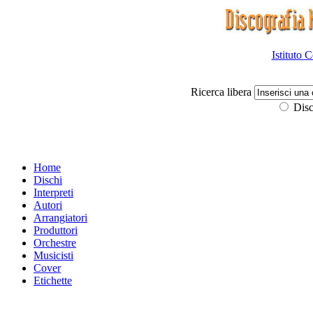
Istituto 
Ricerca libera
Disc
Home
Dischi
Interpreti
Autori
Arrangiatori
Produttori
Orchestre
Musicisti
Cover
Etichette