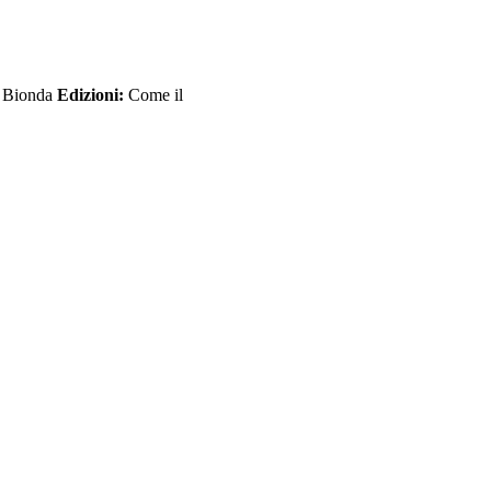
a Bionda
Edizioni:
Come il