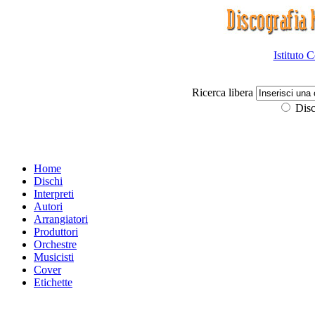
Istituto 
Ricerca libera
Disc
Home
Dischi
Interpreti
Autori
Arrangiatori
Produttori
Orchestre
Musicisti
Cover
Etichette