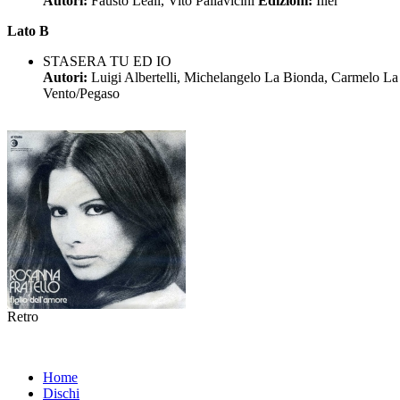
Autori:
Fausto Leali, Vito Pallavicini
Edizioni:
Iller
Lato B
STASERA TU ED IO
Autori:
Luigi Albertelli, Michelangelo La Bionda, Carmelo L
Vento/Pegaso
Retro
Home
Dischi