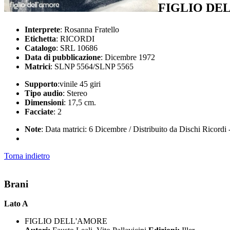
FIGLIO DE
Interprete
: Rosanna Fratello
Etichetta
: RICORDI
Catalogo
: SRL 10686
Data di pubblicazione
: Dicembre 1972
Matrici
: SLNP 5564/SLNP 5565
Supporto
:vinile 45 giri
Tipo audio
: Stereo
Dimensioni
: 17,5 cm.
Facciate
: 2
Note
: Data matrici: 6 Dicembre / Distribuito da Dischi Ricordi
Torna indietro
Brani
Lato A
FIGLIO DELL'AMORE