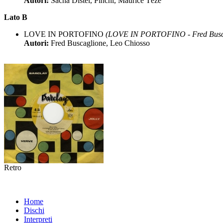
Autori:
Sacha Distel, Pinchi, Maurice Tézé
Lato B
LOVE IN PORTOFINO
(LOVE IN PORTOFINO - Fred Busc
Autori:
Fred Buscaglione, Leo Chiosso
Retro
Home
Dischi
Interpreti