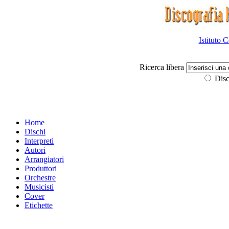
Istituto 
Ricerca libera
Disc
Home
Dischi
Interpreti
Autori
Arrangiatori
Produttori
Orchestre
Musicisti
Cover
Etichette