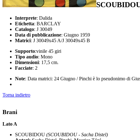
SCOUBIDOU
Interprete
: Dalida
Etichetta
: BARCLAY
Catalogo
: J 30049
Data di pubblicazione
: Giugno 1959
Matrici
: J 30049x45 A/J 30049x45 B
Supporto
:vinile 45 giri
Tipo audio
: Mono
Dimensioni
: 17,5 cm.
Facciate
: 2
Note
: Data matrici: 24 Giugno / Pinchi è lo pseudonimo di Giu
Torna indietro
Brani
Lato A
SCOUBIDOU
(SCOUBIDOU - Sacha Distel)