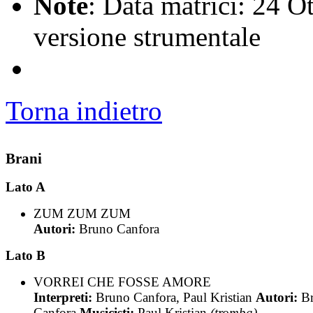
Note
: Data matrici: 24 O
versione strumentale
Torna indietro
Brani
Lato A
ZUM ZUM ZUM
Autori:
Bruno Canfora
Lato B
VORREI CHE FOSSE AMORE
Interpreti:
Bruno Canfora, Paul Kristian
Autori:
B
Canfora
Musicisti:
Paul Kristian
(tromba)