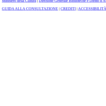
Ministero della Cultura
|
Direzione Generale Biblioteche e Diritto d'A
GUIDA ALLA CONSULTAZIONE
|
CREDITI
|
ACCESSIBILIT