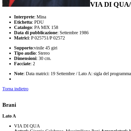
VIA DI QU
Interprete
: Mina
Etichetta
: PDU
Catalogo
: PA MIX 158
Data di pubblicazione
: Settembre 1986
Matrici
: P 025751/P 02572
Supporto
:vinile 45 giri
Tipo audio
: Stereo
Dimensioni
: 30 cm.
Facciate
: 2
Note
: Data matrici: 19 Settembre / Lato A: sigla del programma 
Torna indietro
Brani
Lato A
VIA DI QUA