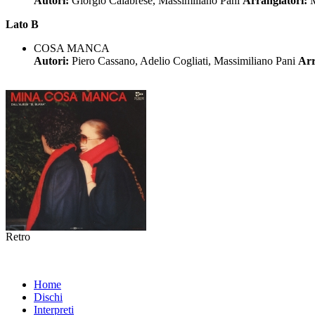
Autori:
Giorgio Calabrese, Massimiliano Pani
Arrangiatori:
M
Lato B
COSA MANCA
Autori:
Piero Cassano, Adelio Cogliati, Massimiliano Pani
Arr
Retro
Home
Dischi
Interpreti