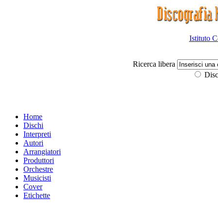
Istituto 
Ricerca libera
Disc
Home
Dischi
Interpreti
Autori
Arrangiatori
Produttori
Orchestre
Musicisti
Cover
Etichette