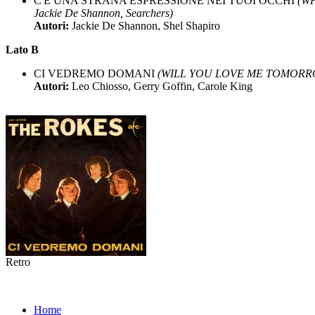
C'È UNA STRANA ESPRESSIONE NEI TUOI OCCHI
(W
Jackie De Shannon, Searchers)
Autori:
Jackie De Shannon, Shel Shapiro
Lato B
CI VEDREMO DOMANI
(WILL YOU LOVE ME TOMORROW 
Autori:
Leo Chiosso, Gerry Goffin, Carole King
Retro
Home