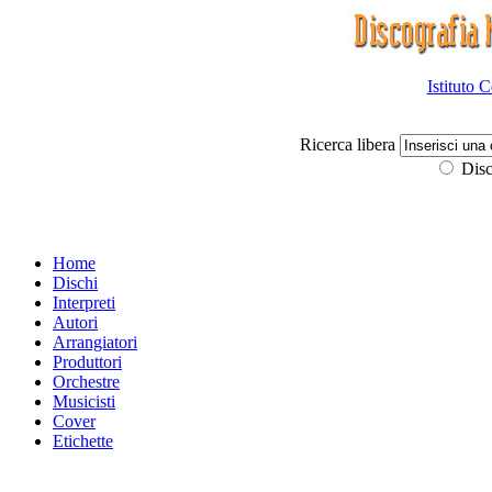
Istituto 
Ricerca libera
Disc
Home
Dischi
Interpreti
Autori
Arrangiatori
Produttori
Orchestre
Musicisti
Cover
Etichette