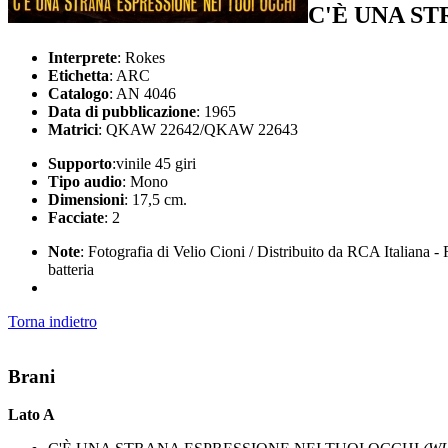
C'È UNA S
Interprete
: Rokes
Etichetta
: ARC
Catalogo
: AN 4046
Data di pubblicazione
: 1965
Matrici
: QKAW 22642/QKAW 22643
Supporto
:vinile 45 giri
Tipo audio
: Mono
Dimensioni
: 17,5 cm.
Facciate
: 2
Note
: Fotografia di Velio Cioni / Distribuito da RCA Italiana 
batteria
Torna indietro
Brani
Lato A