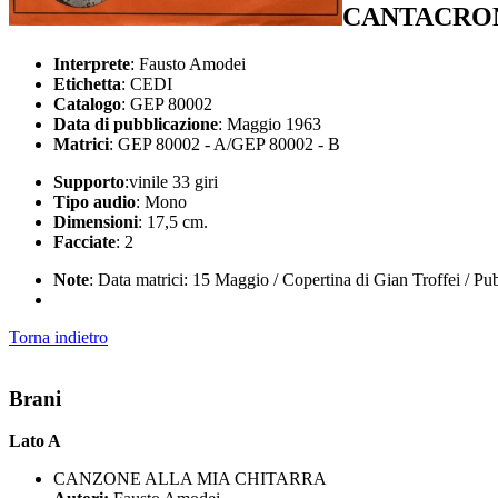
CANTACRO
Interprete
: Fausto Amodei
Etichetta
: CEDI
Catalogo
: GEP 80002
Data di pubblicazione
: Maggio 1963
Matrici
: GEP 80002 - A/GEP 80002 - B
Supporto
:vinile 33 giri
Tipo audio
: Mono
Dimensioni
: 17,5 cm.
Facciate
: 2
Note
: Data matrici: 15 Maggio / Copertina di Gian Troffei / 
Torna indietro
Brani
Lato A
CANZONE ALLA MIA CHITARRA