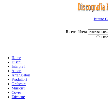
Istituto 
Ricerca libera
Disc
Home
Dischi
Interpreti
Autori
Arrangiatori
Produttori
Orchestre
Musicisti
Cover
Etichette