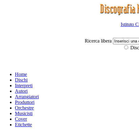
Istituto 
Ricerca libera
Disc
Home
Dischi
Interpreti
Autori
Arrangiatori
Produttori
Orchestre
Musicisti
Cover
Etichette