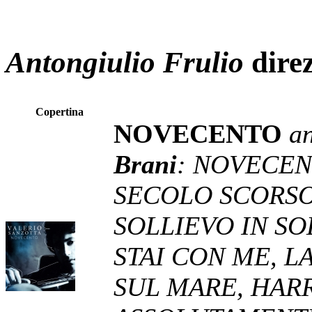
Antongiulio Frulio
direz
Copertina
NOVECENTO
a
Brani
: NOVECEN
SECOLO SCORSO,
SOLLIEVO IN SO
STAI CON ME, L
SUL MARE, HARR