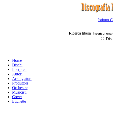
Istituto 
Ricerca libera
Disc
Home
Dischi
Interpreti
Autori
Arrangiatori
Produttori
Orchestre
Musicisti
Cover
Etichette