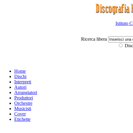
Istituto 
Ricerca libera
Disc
Home
Dischi
Interpreti
Autori
Arrangiatori
Produttori
Orchestre
Musicisti
Cover
Etichette