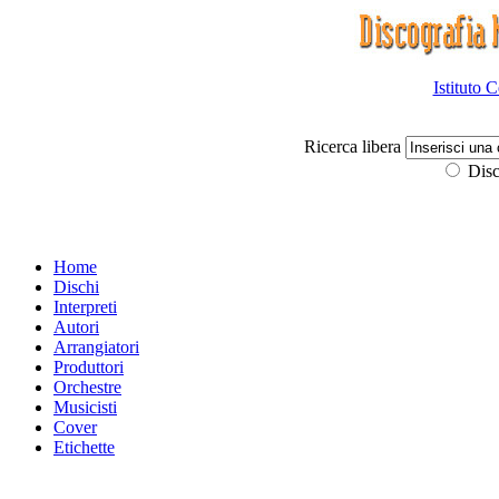
Istituto 
Ricerca libera
Disc
Home
Dischi
Interpreti
Autori
Arrangiatori
Produttori
Orchestre
Musicisti
Cover
Etichette