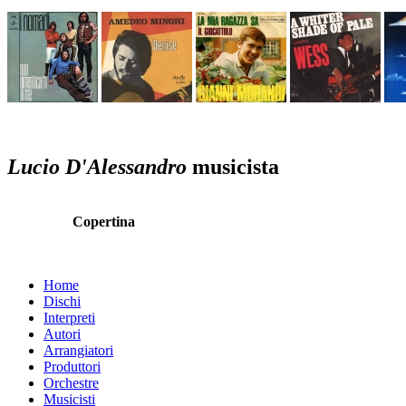
Lucio D'Alessandro
musicista
Copertina
Home
Dischi
Interpreti
Autori
Arrangiatori
Produttori
Orchestre
Musicisti