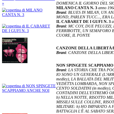
DOMENICA IL GIORNO DEL SIG
MILANO CANTA N. 3
anno 196
Brani
: BLUES IN MILAN, UN A
MOND, PARLEN TUCC..., ERA L
IL CABARET DE I GUFI N. 3
a
Brani
: MC COY, DUE PELUZZI,
FERRIBOTTE, UN SEMAFORO BI
CUORE, IL PONTE
CANZONE DELLA LIBERTÀ
Brani
: CANZONE DELLA LIBER
NON SPINGETE SCAPPIAMO
Brani
: LA STORIA CHE TRA PO
IO SONO UN GENERALE (L'ARRI
medley), LA BALLATA DEL MIL
VEDETTA LOMBARDA, NON SPIN
CENTO SOLDATINI (in medley), 
CONTADINI DELL'ESTREMO ORI
b) NELLA NOTTE, RISOTTO MILI
MISSILI SULLE COLLINE, RISO
MILITARE: h) HO IMPARATO A F
BATTAGLIA L'È AL SABATO SER