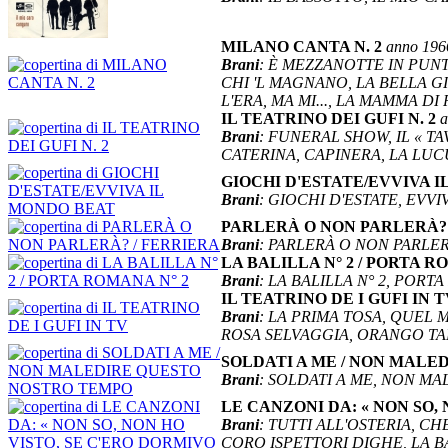
MILANO CANTA N. 2
anno 196
Brani
: È MEZZANOTTE IN PUNT
CHI 'L MAGNANO, LA BELLA G
L'ERA, MA MI..., LA MAMMA DI
IL TEATRINO DEI GUFI N. 2
a
Brani
: FUNERAL SHOW, IL « TA
CATERINA, CAPINERA, LA LUC
GIOCHI D'ESTATE/EVVIVA 
Brani
: GIOCHI D'ESTATE, EVV
PARLERÀ O NON PARLERÀ?
Brani
: PARLERÀ O NON PARLER
LA BALILLA N° 2 / PORTA R
Brani
: LA BALILLA N° 2, PORT
IL TEATRINO DE I GUFI IN 
Brani
: LA PRIMA TOSA, QUEL 
ROSA SELVAGGIA, ORANGO TAN
SOLDATI A ME / NON MAL
Brani
: SOLDATI A ME, NON M
LE CANZONI DA: « NON SO,
Brani
: TUTTI ALL'OSTERIA, C
CORO ISPETTORI DIGHE, LA 