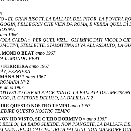
6
O - EL GRAN RISOTT, LA BALLATA DEL PITOR, LA POVERA ROS
IGOGIN, PELLEGRIN CHE VIEN DA ROMA, E VERRÀ QUEL DÌ D
 ROSINA
nno 1966
VOLA CALDA », PER QUEL VIZI..., GLI IMPICCATI, VICOLO CI
UMUTIVI, STELLETTE, STAMATTINA SI VA ALL'ASSALTO, LA G
IL MONDO BEAT
anno 1967
IVA IL MONDO BEAT
 / FERRIERA
anno 1967
À?, FERRIERA
OMANA N° 2
anno 1967
A ROMANA N° 2
TV
anno 1967
MOTIVETTO CHE MI PIACE TANTO, LA BALLATA DEL METRONOT
GO, IL GATTONE DELUSO, LA BALILLA N.2
EDIRE QUESTO NOSTRO TEMPO
anno 1967
ALEDIRE QUESTO NOSTRO TEMPO
 NON HO VISTO, SE C'ERO DORMIVO »
anno 1967
HE BELLO!, LA BADOGLIEIDE, NON PIANGETE, LA BALLATA D
BALLATA DELLO CALCIATURI DI PALLUNI, NON MALEDIRE QU