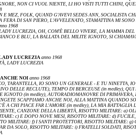
NORE, NON CI VUOL NIENTE, LI HO VISTI TUTTI CHINI, QU
8
NN E MEZ, FOLK, QUAND G'AVEVI SEDES ANN, SOCIALISTA CHE
A FERA DI SAN PIERO, L'AVVELENATO, STAMATTINA MI SONO
nno 1968
 LADY LUCREZIA, OH, COM'È BELLO VIVERE, LA MAMMA DEL 
ANCO E BLU, LA BALLATA DEL MILITE IGNOTO, SI CHIAMA
/LADY LUCREZIA
anno 1968
TÀ, LADY LUCREZIA
 ANCHE NOI
anno 1968
CO, TARANTELLA, IO SONO UN GENERALE - E TU NINETTA, I
VO DELLE RECLUTE), TEMPO DI BERCEUSE (in medley), QUI 
ITE IGNOTO (in medley), AUTORADIOMANOVRE DI PRIMAVERA,
GETE SCAPPIAMO ANCHE NOI, ALLA MATTINA QUANDO SORGE
C'È A CHI PIACE FAR L'AMORE (in medley), LA MIA BATTAGLIA
ENTE, CANZONE DELLA LIBERTÀ, RISOTTO MILITARE: a) OL
TARE: c) E DOPO NOVE MESI, RISOTTO MILITARE: d) FUCILE,
TTO MILITARE: f) I SANTI PROTETTORI, RISOTTO MILITARE: 
AR DA SOLO, RISOTTO MILITARE: i) FRATELLI SOLDATI, RISOT
A