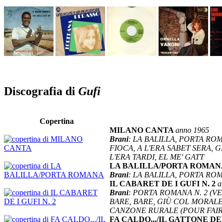
Discografia di
Gufi
Copertina
MILANO CANTA
anno 1965
Brani
: LA BALILLA, PORTA ROM
FIOCA, A L'ERA SABET SERA, 
L'ERA TARDI, EL ME' GATT
LA BALILLA/PORTA ROMA
Brani
: LA BALILLA, PORTA RO
IL CABARET DE I GUFI N. 2
a
Brani
: PORTA ROMANA N. 2 (
BARE, BARE, GIÙ COL MORALE,
CANZONE RURALE (POUR FAIRE.
FA CALDO.../IL GATTONE D