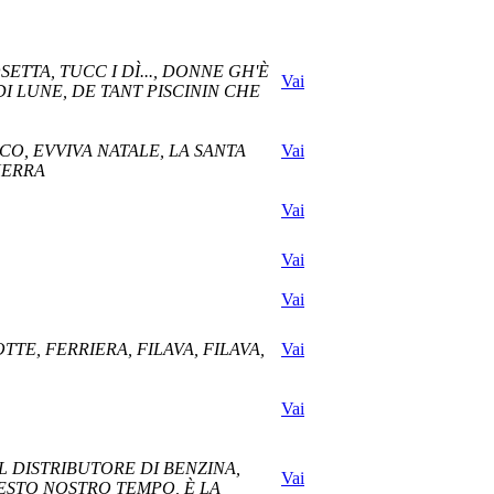
ETTA, TUCC I DÌ..., DONNE GH'È
Vai
I LUNE, DE TANT PISCININ CHE
ECO, EVVIVA NATALE, LA SANTA
Vai
UERRA
Vai
Vai
Vai
TE, FERRIERA, FILAVA, FILAVA,
Vai
Vai
EL DISTRIBUTORE DI BENZINA,
Vai
ESTO NOSTRO TEMPO, È LA