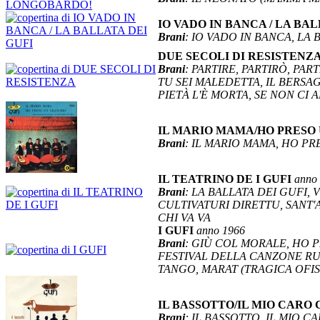
IO VADO IN BANCA / LA BA
Brani
: IO VADO IN BANCA, LA 
DUE SECOLI DI RESISTENZ
Brani
: PARTIRE, PARTIRÒ, PA
TU SEI MALEDETTA, IL BERSAG
PIETÀ L'È MORTA, SE NON CI
IL MARIO MAMA/HO PRESO
Brani
: IL MARIO MAMA, HO P
IL TEATRINO DE I GUFI
anno
Brani
: LA BALLATA DEI GUFI,
CULTIVATURI DIRETTU, SANT'
CHI VA VA
I GUFI
anno 1966
Brani
: GIÙ COL MORALE, HO 
FESTIVAL DELLA CANZONE RUR
TANGO, MARAT (TRAGICA OFI
IL BASSOTTO/IL MIO CAR
Brani
: IL BASSOTTO, IL MIO 