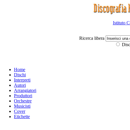
Istituto 
Ricerca libera
Disc
Home
Dischi
Interpreti
Autori
Arrangiatori
Produttori
Orchestre
Musicisti
Cover
Etichette